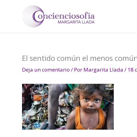
Ir
al
contenido
El sentido común el menos común 
Deja un comentario
/ Por
Margarita Llada
/
18 