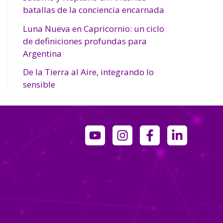
batallas de la conciencia encarnada
Luna Nueva en Capricornio: un ciclo
de definiciones profundas para
Argentina
De la Tierra al Aire, integrando lo
sensible