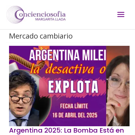
Ir
al
contenido
Mercado cambiario
Argentina 2025: La Bomba Está en