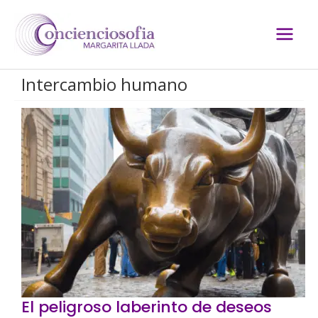
Ir
al
contenido
Intercambio humano
El peligroso laberinto de deseos